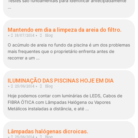
Testes são fundamentais para identificar antecipadamente
…
Mantendo em dia a limpeza da areia do filtro.
18/07/2014
Blog
•
•
O acúmulo de areia no fundo da piscina é um dos problemas
mais frequentes que o proprietário enfrenta antes de
recorrer a um …
ILUMINAÇÃO DAS PISCINAS HOJE EM DIA
25/06/2014
Blog
•
•
Hoje podemos contar com luminárias de LEDS, Cabos de
FIBRA ÓTICA com Lâmpadas Halógena ou Vapores
Metálicos instaladas a distância, e até …
Lâmpadas halógenas dicroicas.
25/06/2014
Blog
•
•